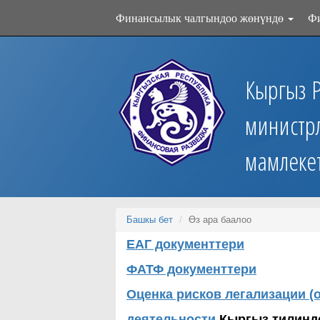
Финансылык чалгындоо жөнүндө
Ф
Кыргыз 
министр
мамлеке
Башкы бет
Өз ара баалоо
ЕАГ документтери
ФАТФ документтери
Оценка рисков легализации 
деятельности
Кыргыз тилинде