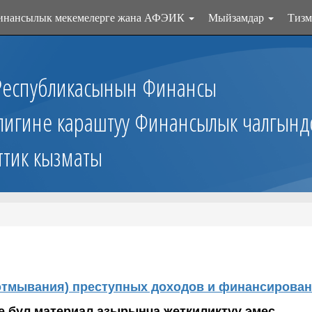
инансылык мекемелерге жана АФЭИК
Мыйзамдар
Тизм
Республикасынын Финансы
лигине караштуу Финансылык чалгынд
ттик кызматы
(отмывания) преступных доходов и финансирован
 бул материал азырынча жеткиликтүү эмес