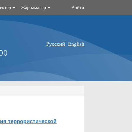
ектер
Жарнамалар
Войти
Русский
English
оо
ия террористической