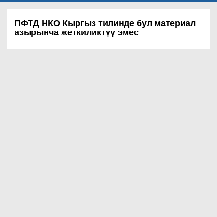
ПФТД НКО
Кыргыз тилинде бул материал
азырынча жеткиликтүү эмес