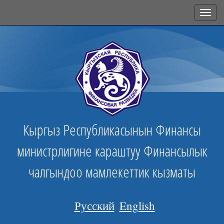
Toggl
navig
Кыргыз Республикасынын Финансы
министрлигине караштуу Финансылык
чалгындоо мамлекеттик кызматы
Русский
English