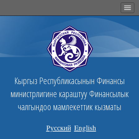
Toggl
navig
Кыргыз Республикасынын Финансы
министрлигине караштуу Финансылык
чалгындоо мамлекеттик кызматы
Русский
English