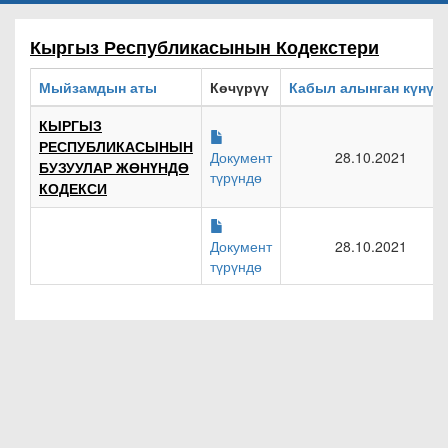
Кыргыз Республикасынын Кодекстери
Мыйзамдын аты
Көчүрүү
Кабыл алынган күнү
КЫРГЫЗ
РЕСПУБЛИКАСЫНЫН
Документ
28.10.2021
БУЗУУЛАР ЖӨНҮНДӨ
түрүндө
КОДЕКСИ
Документ
28.10.2021
түрүндө