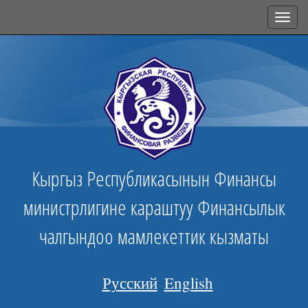
Toggl
navig
Кыргыз Республикасынын Финансы
министрлигине караштуу Финансылык
чалгындоо мамлекеттик кызматы
Русский
English