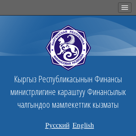
Toggl
navig
Кыргыз Республикасынын Финансы
министрлигине караштуу Финансылык
чалгындоо мамлекеттик кызматы
Русский
English