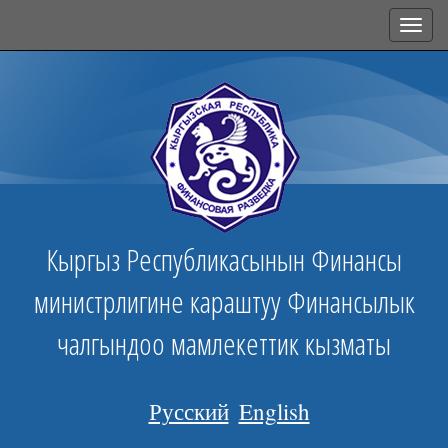
Toggl
navig
Кыргыз Республикасынын Финансы
министрлигине караштуу Финансылык
чалгындоо мамлекеттик кызматы
Русский
English