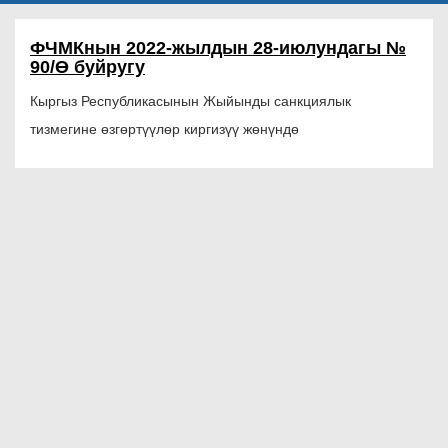
ФЧМКнын 2022-жылдын 28-июлундагы №
90/Ө буйругу
Кыргыз Республикасынын Жыйынды санкциялык
тизмегине өзгөртүүлөр киргизүү жөнүндө