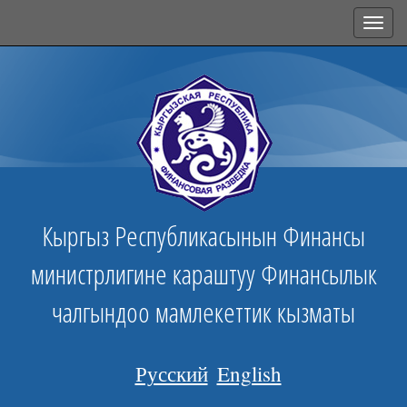
Toggl
navig
Кыргыз Республикасынын Финансы
министрлигине караштуу Финансылык
чалгындоо мамлекеттик кызматы
Русский
English