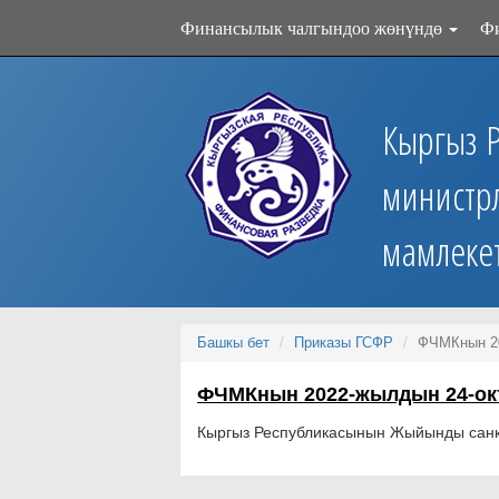
Финансылык чалгындоо жөнүндө
Ф
Кыргыз 
министр
мамлеке
Башкы бет
Приказы ГСФР
ФЧМКнын 20
ФЧМКнын 2022-жылдын 24-ок
Кыргыз Республикасынын Жыйынды санкц