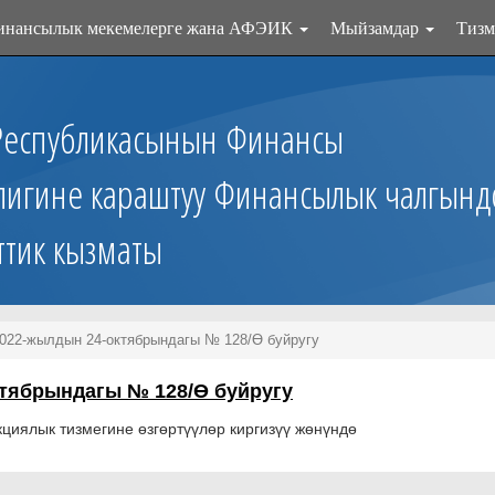
инансылык мекемелерге жана АФЭИК
Мыйзамдар
Тизм
Республикасынын Финансы
лигине караштуу Финансылык чалгынд
ттик кызматы
22-жылдын 24-октябрындагы № 128/Ө буйругу
тябрындагы № 128/Ө буйругу
иялык тизмегине өзгөртүүлөр киргизүү жөнүндө