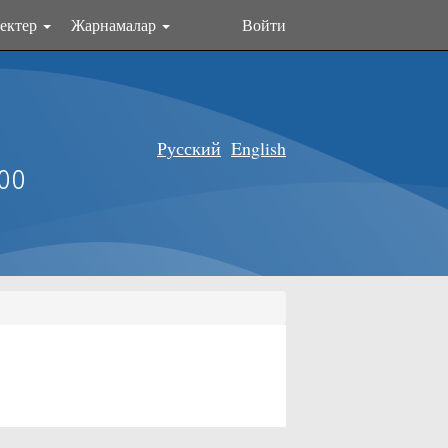
ектер
Жарнамалар
Войти
Русский
English
оо