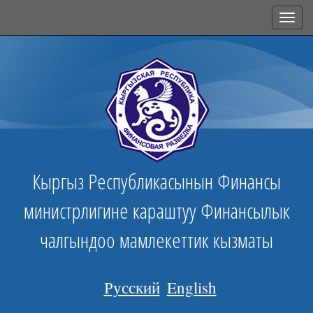
Toggl
navig
Кыргыз Республикасынын Финансы
министрлигине караштуу Финансылык
чалгындоо мамлекеттик кызматы
Русский
English