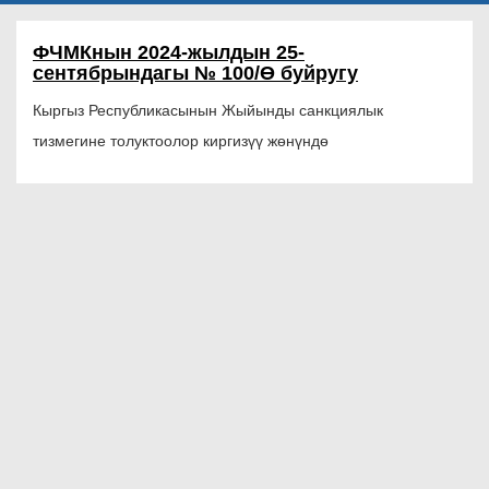
ФЧМКнын 2024-жылдын 25-
сентябрындагы № 100/Ө буйругу
Кыргыз Республикасынын Жыйынды санкциялык
тизмегине толуктоолор киргизүү жөнүндө