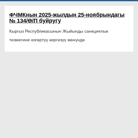
ФЧМКнын 2025-жылдын 25-ноябрындагы
№ 134/Ө/П буйругу
Кыргыз Республикасынын Жыйынды санкциялык
тизмегине өзгөртүү
киргизүү жөнүндө