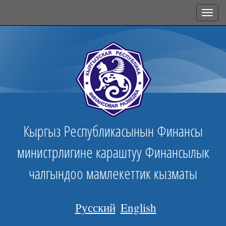
Toggl
navig
Кыргыз Республикасынын Финансы
министрлигине караштуу Финансылык
чалгындоо мамлекеттик кызматы
Русский
English