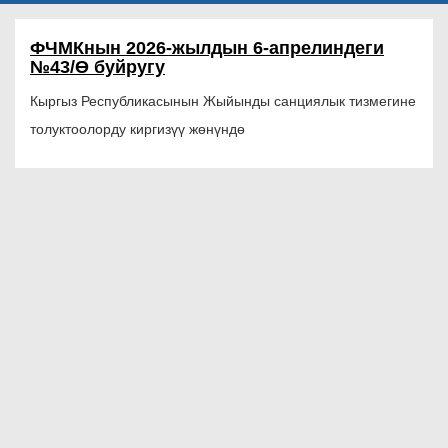
ФЧМКнын 2026-жылдын 6-апрелиндеги
№43/Ө буйругу
Кыргыз Республикасынын Жыйынды санциялык тизмегине
толуктоолорду киргизүү жөнүндө