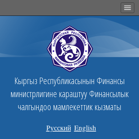
Toggl
navig
Кыргыз Республикасынын Финансы
министрлигине караштуу Финансылык
чалгындоо мамлекеттик кызматы
Русский
English