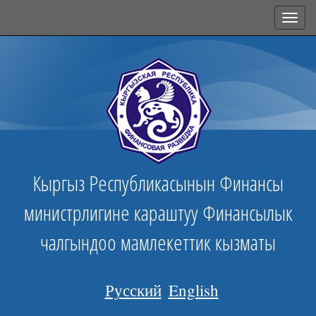
Toggl
navig
Кыргыз Республикасынын Финансы
министрлигине караштуу Финансылык
чалгындоо мамлекеттик кызматы
Русский
English