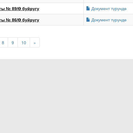
Документ түрүндө
ы № 89/Ө буйругу
Документ түрүндө
ы № 86/Ө буйругу
8
9
10
»