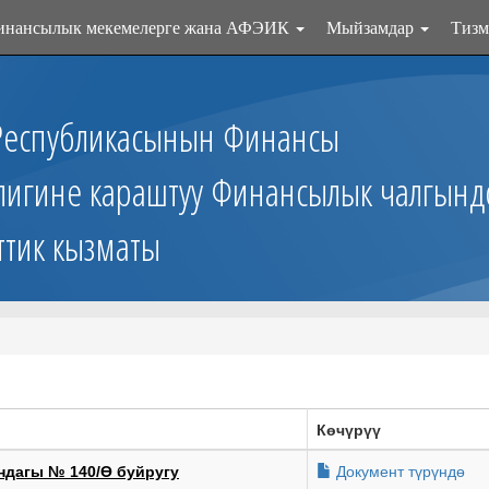
инансылык мекемелерге жана АФЭИК
Мыйзамдар
Тизм
Республикасынын Финансы
лигине караштуу Финансылык чалгынд
ттик кызматы
Көчүрүү
Документ түрүндө
дагы № 140/Ө буйругу