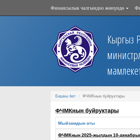
Финансылык чалгындоо жөнүндө
Ф
Кыргыз 
министр
мамлеке
Башкы бет
ФЧМКнын буйруктары
ФЧМКнын буйруктары
Мыйзамдын аты
ФЧМКнын 2025-жылдын 10-декабрын