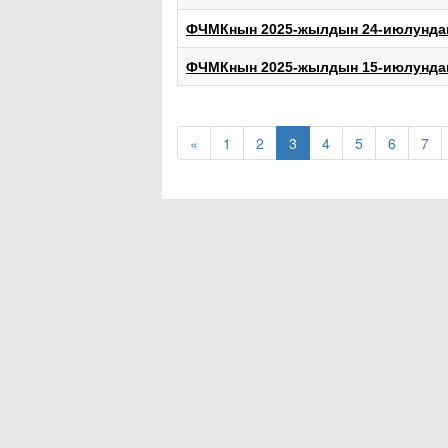
ФЧМКнын 2025-жылдын 24-июлундаг
ФЧМКнын 2025-жылдын 15-июлундаг
«
1
2
3
4
5
6
7