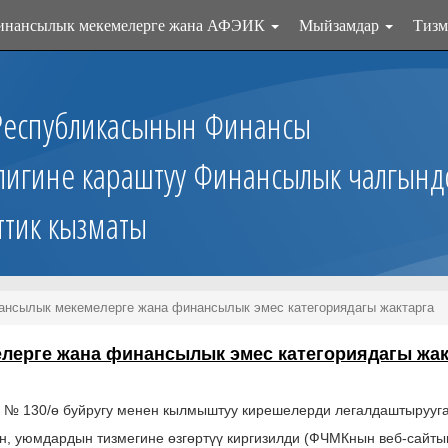
инансылык мекемелерге жана АФЭИК
Мыйзамдар
Тизм
Республикасынын Финансы
лигине караштуу Финансылык чалгынд
ттик кызматы
нсылык мекемелерге жана финансылык эмес категориядагы жактарга
ерге жана финансылык эмес категориядагы жак
№ 130/ө буйругу менен кылмыштуу кирешелерди легалдаштырууга
н, уюмдардын тизмегине өзгөртүү киргизилди (ФЧМКнын веб-сайты