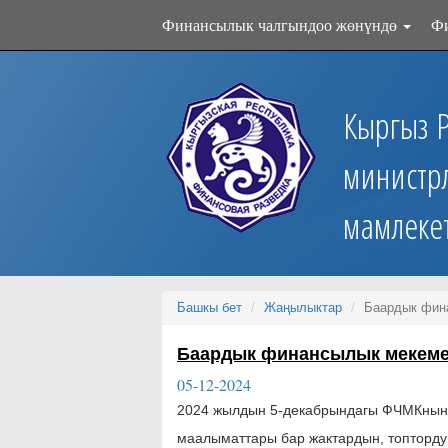
Финансылык чалгындоо жөнүндө
Ф
Кыргыз 
министр
мамлеке
Башкы бет
Жаңылыктар
Баардык фина
Баардык финансылык мекемел
05-12-2024
2024 жылдын 5-декабрындагы ФЧМКнын 
маалыматтары бар жактардын, топторду