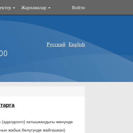
ектер
Жарнамалар
Войти
Русский
English
оо
тарга
 (адалдоого) катышкандыгы жөнүндө
нын жабык бөлүгүндө жайгашкан)