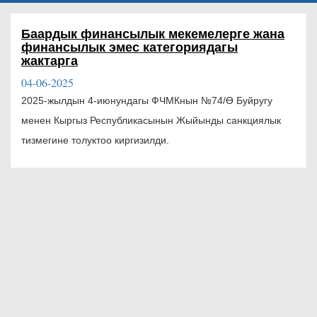
Баардык финансылык мекемелерге жана
финансылык эмес категориядагы
жактарга
04-06-2025
2025-жылдын 4-июнундагы ФЧМКнын №74/Ө Буйругу
менен Кыргыз Республикасынын Жыйынды санкциялык
тизмегине толуктоо киргизилди.