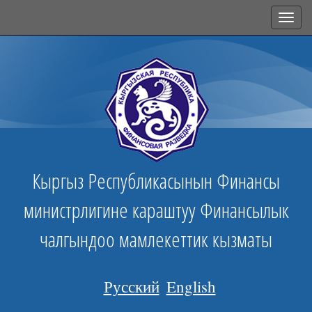
Toggl
navig
Кыргыз Республикасынын Финансы
министрлигине караштуу Финансылык
чалгындоо мамлекеттик кызматы
Русский
English