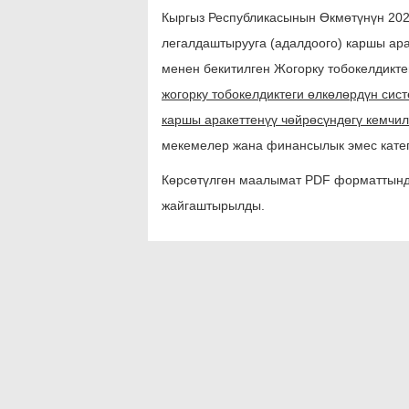
Кыргыз Республикасынын Өкмөтүнүн 20
легалдаштырууга (адалдоого) каршы ар
менен бекитилген Жогорку тобокелдикте
жогорку тобокелдиктеги өлкөлөрдүн си
каршы аракеттенүү чөйрөсүндөгү кемчи
мекемелер жана финансылык эмес катег
Көрсөтүлгөн маалымат
PDF форматтында
жайгаштырылды.