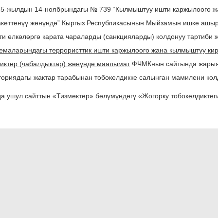
25-жылдын 14-ноябрындагы № 739 “Кылмыштуу ишти каржылоого 
акеттенүү жөнүндө” Кыргыз Республикасынын Мыйзамын ишке ашыр
ги өлкөлөргө карата чараларды (санкцияларды) колдонуу тартиби 
стемаларындагы террористтик ишти каржылоого жана кылмыштуу ки
ликтер (чабалдыктар) жөнүндө маалымат
ФЧМКнын сайтында жарыя
ориядагы жактар тарабынан тобокелдикке салынган мамилени кол
 ушул сайттын «Тизмектер» бөлүмүндөгү «Жогорку тобокелдиктег