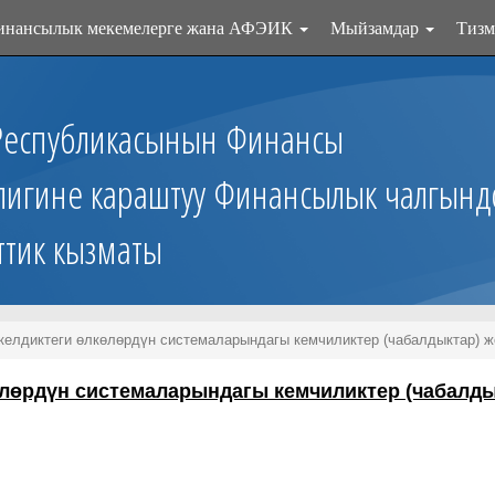
инансылык мекемелерге жана АФЭИК
Мыйзамдар
Тизм
Республикасынын Финансы
лигине караштуу Финансылык чалгынд
ттик кызматы
келдиктеги өлкөлөрдүн системаларындагы кемчиликтер (чабалдыктар)
өлөрдүн системаларындагы кемчиликтер (чабалд