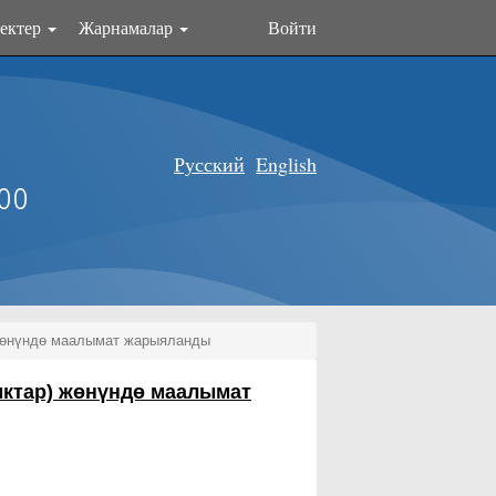
ектер
Жарнамалар
Войти
Русский
English
оо
 жөнүндө маалымат жарыяланды
ыктар) жөнүндө маалымат