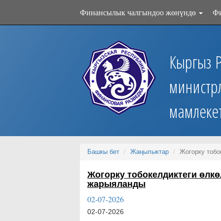
Финансылык чалгындоо жөнүндө
Ф
Кыргыз 
министр
мамлеке
Башкы бет
Жаңылыктар
Жогорку тобо
Жогорку тобокелдиктеги өлк
жарыяланды
02-07-2026
02-07-2026