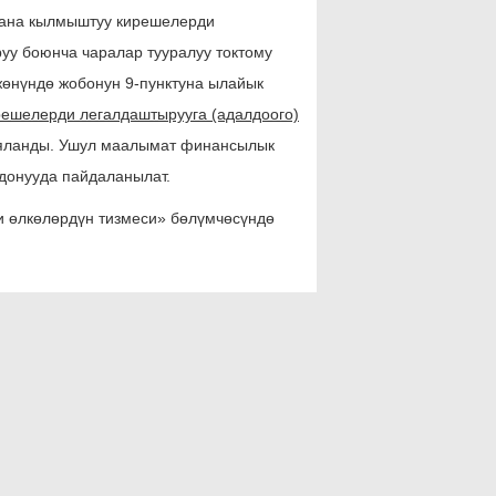
жана кылмыштуу кирешелерди
уу боюнча чаралар тууралуу токтому
жөнүндө жобонун 9-пунктуна ылайык
решелерди легалдаштырууга (адалдоого)
ланды. Ушул маалымат финансылык
донууда пайдаланылат.
и өлкөлөрдүн тизмеси» бөлүмчөсүндө