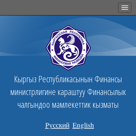
Toggl
navig
Кыргыз Республикасынын Финансы
министрлигине караштуу Финансылык
чалгындоо мамлекеттик кызматы
Русский
English