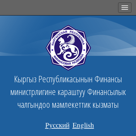
Toggl
navig
Кыргыз Республикасынын Финансы
министрлигине караштуу Финансылык
чалгындоо мамлекеттик кызматы
Русский
English