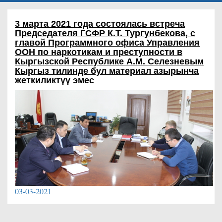
3 марта 2021 года состоялась встреча
Председателя ГСФР К.Т. Тургунбекова, с
главой Программного офиса Управления
ООН по наркотикам и преступности в
Кыргызской Республике А.М. Селезневым
Кыргыз тилинде бул материал азырынча
жеткиликтүү эмес
03-03-2021