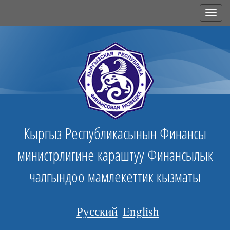
Toggl
navig
Кыргыз Республикасынын Финансы
министрлигине караштуу Финансылык
чалгындоо мамлекеттик кызматы
Русский
English