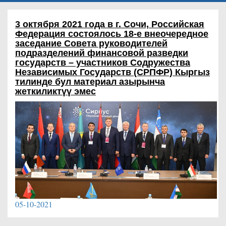
​3 октября 2021 года в г. Сочи, Российская
Федерация состоялось 18-е внеочередное
заседание Совета руководителей
подразделений финансовой разведки
государств – участников Содружества
Независимых Государств (СРПФР)
Кыргыз
тилинде бул материал азырынча
жеткиликтүү эмес
05-10-2021