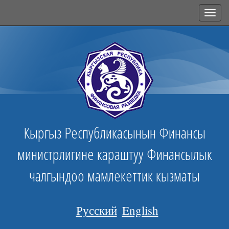
Toggl
navig
Кыргыз Республикасынын Финансы
министрлигине караштуу Финансылык
чалгындоо мамлекеттик кызматы
Русский
English