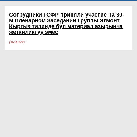
Сотрудники ГСФР приняли участие на 30-
м Пленарном Заседании Группы Эгмонт
Кыргыз тилинде бул материал азырынча
жеткиликтүү эмес
(not set)