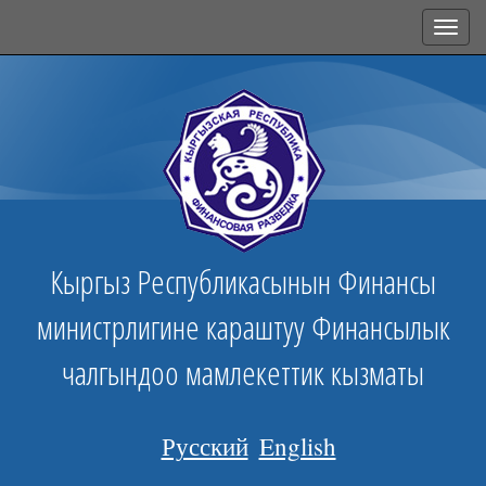
Toggl
navig
Кыргыз Республикасынын Финансы
министрлигине караштуу Финансылык
чалгындоо мамлекеттик кызматы
Русский
English