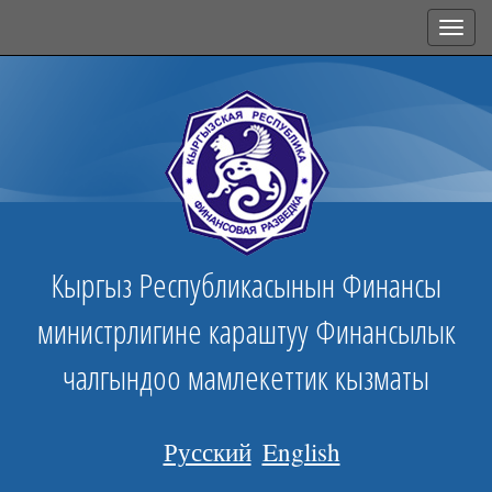
Toggl
navig
Кыргыз Республикасынын Финансы
министрлигине караштуу Финансылык
чалгындоо мамлекеттик кызматы
Русский
English