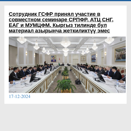
Сотрудник ГСФР принял участие в
совместном семинаре СРПФР, АТЦ СНГ,
ЕАГ и МУМЦФМ.
Кыргыз тилинде бул
материал азырынча жеткиликтүү эмес
17-12-2024