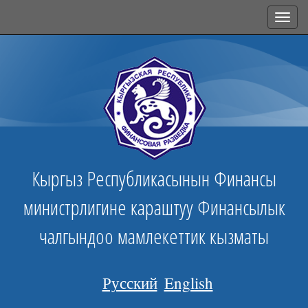
Toggl
navig
Кыргыз Республикасынын Финансы
министрлигине караштуу Финансылык
чалгындоо мамлекеттик кызматы
Русский
English