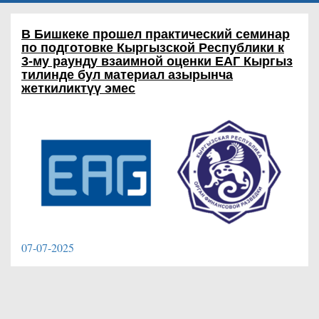
В Бишкеке прошел практический семинар
по подготовке Кыргызской Республики к
3-му раунду взаимной оценки ЕАГ
Кыргыз
тилинде бул материал азырынча
жеткиликтүү эмес
07-07-2025