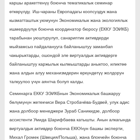
каршы аракеттенүү боюнча тематикалык семинар
өткөрүлдү. Иш-чараны Европадагы коопсуздук жана
кызматташтык уюмунун Экономикалык жана экологиялык
ишмердүүлүк боюнча координатор бюросу (ЕККУ ЭЭИКБ)
тарабынан уюштурулуп, санариптик активдерди
мыйзамсыз пайдаланууга байланыштуу заманбап
чакырыктарды, ошондой эле виртуалдык активдерге
байланыштуу каржылык кылмыштарды аныктоо, иликтөө
жана алдын алуу механизмдерин өркүндөтүү жолдорун
талкуулоо үчүн аянтча болуп калды.
Семинарга ЕККУ ЭЭИКБнын Экономикалык башкаруу
бөлүмүнүн жетекчиси Вера Стробачёва-Будвей, улук адис
жана долбоор менеджери Зураб Саникидзе, долбоор
ассистенти Умида Шарифбаева катышты. Анын алкагында
виртуалдык активдер боюнча ЕККУнун башкы эксперти,
Михал Громек (Швеция/Польша), жана блокчейн боюнча