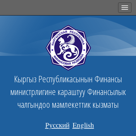
Toggl
navig
Кыргыз Республикасынын Финансы
министрлигине караштуу Финансылык
чалгындоо мамлекеттик кызматы
Русский
English