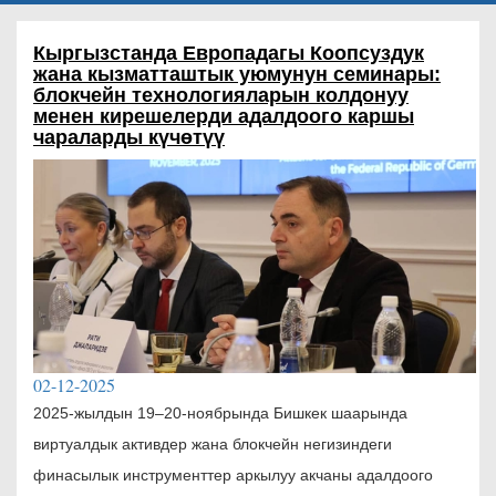
Кыргызстанда Европадагы Коопсуздук
жана кызматташтык уюмунун семинары:
блокчейн технологияларын колдонуу
менен кирешелерди адалдоого каршы
чараларды күчөтүү
02-12-2025
2025-жылдын 19–20-ноябрында Бишкек шаарында
виртуалдык активдер жана блокчейн негизиндеги
финасылык инструменттер аркылуу акчаны адалдоого