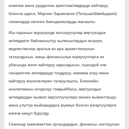
иликтөө жана уурдалган криптоактивдерди кайтаруу
боюнча адиси, Марчин Зараковски (Польша/Швейцария)
семинарда негизги баяндамаларды жасашты.
Иш-чаранын жүрүшүндө катышуучулар виртуалдык
активдерге байланыштуу кылмыштардын өсүшүн,
ведомстволор аралык өз ара аракеттенүүнүн
татаалдыгын, жаңы финансылык коркунучтарга өз
убагында жооп кайтаруу зарылдыгын, ошондой эле
санариптик активдерди тоңдуруу, камакка алуу жана
кайтаруу маселелерин талкуулашты. Блокчейн-
аналитиканы колдонуу тажрыйбасы, виртуалдык
активдердин кызмат көрсөтүүчүлөрү менен кызматташуу
жана улуттук мыйзамдарга мүмкүн болгон өзгөртүүлөргө
өзгөчө көңүл бурулду.
Семинар мамлекеттик органдардын, финансы секторунун