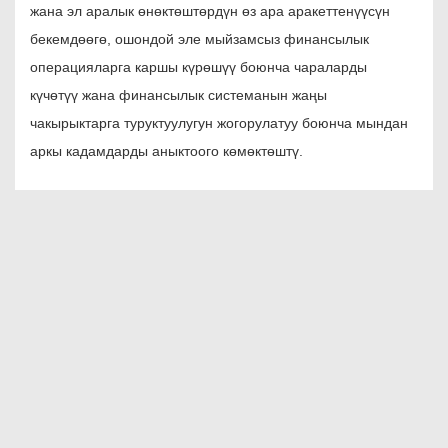
жана эл аралык өнөктөштөрдүн өз ара аракеттенүүсүн
бекемдөөгө, ошондой эле мыйзамсыз финансылык
операцияларга каршы күрөшүү боюнча чараларды
күчөтүү жана финансылык системанын жаңы
чакырыктарга туруктуулугун жогорулатуу боюнча мындан
аркы кадамдарды аныктоого көмөктөштү.