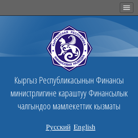
Toggl
navig
Кыргыз Республикасынын Финансы
министрлигине караштуу Финансылык
чалгындоо мамлекеттик кызматы
Русский
English