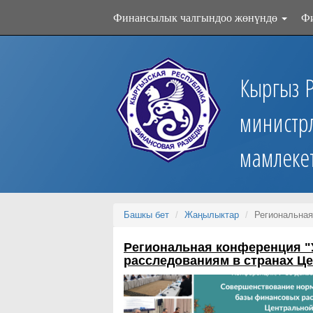
Финансылык чалгындоо жөнүндө
Ф
Кыргыз 
министр
мамлеке
Башкы бет
Жаңылыктар
Региональная
Региональная конференция 
расследованиям в странах Ц