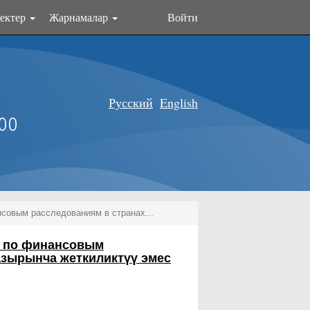
ектер
Жарнамалар
Войти
Русский
English
оо
совым расследованиям в странах...
ы по финансовым
азырынча жеткиликтүү эмес