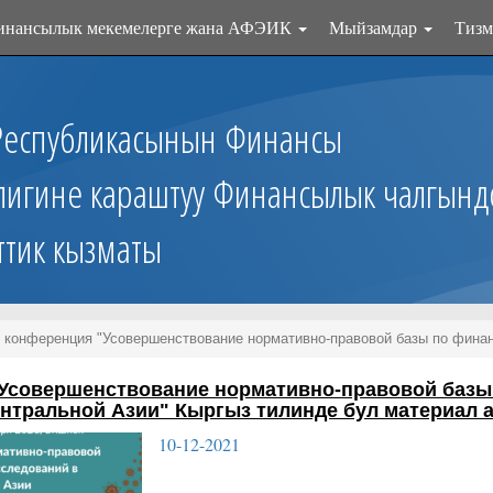
инансылык мекемелерге жана АФЭИК
Мыйзамдар
Тизм
Республикасынын Финансы
лигине караштуу Финансылык чалгынд
ттик кызматы
 конференция "Усовершенствование нормативно-правовой базы по финан
"Усовершенствование нормативно-правовой баз
ентральной Азии"
Кыргыз тилинде бул материал 
10-12-2021