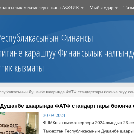
инансылык мекемелерге жана АФЭИК
Мыйзамдар
Тизм
Республикасынын Финансы
лигине караштуу Финансылык чалгынд
ттик кызматы
еспубликасынын Душанбе шаарында ФАТФ стандарттары боюнча окуу се
 Душанбе шаарында ФАТФ стандарттары боюнча 
30-09-2024
ФЧМКнын кызматкерлери 2024-жылдын 23-се
Тажикстан Республикасынын Душанбе шаары