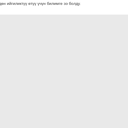
өн ийгиликтүү өтүү үчүн билимге ээ болду.