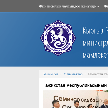
Финансылык чалгындоо жөнүндө
Ф
Кыргыз 
министр
мамлеке
Башкы бет
Жаңылыктар
Тажикстан Р
Тажикстан Республикасынын