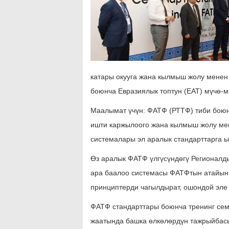
катары окууга жана кылмыш жолу менен
боюнча Евразиялык топтун (ЕАТ) мүчө-м
Маалымат үчүн: ФАТФ (РТТФ) тиби боюнч
ишти каржылоого жана кылмыш жолу мен
системалары эл аралык стандарттарга ы
Өз аралык ФАТФ үлгүсүндөгү Регионалды
ара баалоо системасы ФАТФтын атайын
принциптерди чагылдырат, ошондой эле
ФАТФ стандарттары боюнча тренинг се
жаатында башка өлкөлөрдүн тажрыйбас