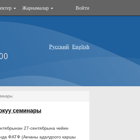
ектер
Жарнамалар
Войти
Русский
English
оо
минары
окуу семинары
нтябрынан 27-сентябрына чейин
нда ФАТФ (Акчаны адалдоого каршы