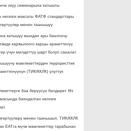
юнча окуу семинарына катышты.
н негизги максаты ФАТФ стандарттары
гөртүүлөр менен таанышуу.
рына катышуу мындан ары баалоочу
измди каржылоого каршы аракеттенүү
ер үчүн милдеттүү шарт болуп саналат.
атышуучу мамлекеттердин террористтик
кеттенүүнүн (ТИК/ККЛК) улуттук
екеттерге баа берүүсүн билдирет. Өз
масында баяндалган негизги
ат.
згөртүүлөрү менен таанышып, ТИК/ККЛК
ан ЕАТга мүчө мамлекеттер тарабынан