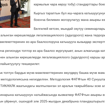
каржылык чара көрүү тобу) стандарттары бо
Кыргыз тараптын бул иш-чарага катышуусуну
боюнча билимин жогорулатуу жана акыркы өз
Белгилей кетсек, мындай окутуу семинарла
 алынган кирешелерди легализациялоого (адалдоого) жана террор
амлекеттеринин өз ара баалоолоруна катышууга кызыкдар экспертт
а региондук топтор өз ара баалоо жүргүзүшөт, анын алкагында к
ен алынган кирешелерди легализациялоого (адалдоого) каршы ара
лайыктуулугу текшерилет.
к топтун бардык мүчө-мамлекеттеринин өкүлдөрү башка мүчө мамл
 методологиясына негизделген. Методология ФАТФтын 40 Сунушта
 ТИК/ККЛК жаатындагы жалпыланган эл аралык тажрыйбаны эске ал
минарына катышуунун натыйжасында кызматкер ФАТФтын акыркы ө
ын үйрөнүп, ошондой эле 2025-жылдын декабрына пландаштырылг