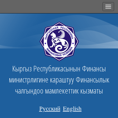
Toggl
navig
Кыргыз Республикасынын Финансы
министрлигине караштуу Финансылык
чалгындоо мамлекеттик кызматы
Русский
English