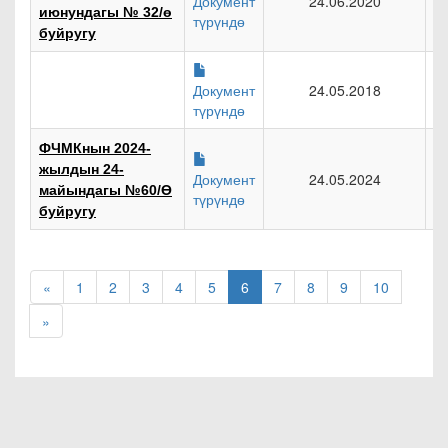
Документ
24.06.2020
июнундагы № 32/ө
түрүндө
буйругу
Документ
24.05.2018
түрүндө
ФЧМКнын 2024-
жылдын 24-
Документ
24.05.2024
майындагы №60/Ө
түрүндө
буйругу
«
1
2
3
4
5
6
7
8
9
10
»