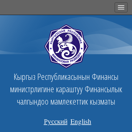
Toggl
navig
Кыргыз Республикасынын Финансы
министрлигине караштуу Финансылык
чалгындоо мамлекеттик кызматы
Русский
English